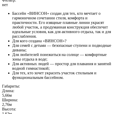
Фильтр:
нет
Бассейн «ВИНСОН» создан для тех, кто мечтает о
гармоничном сочетании стиля, комфорта и
практичности. Его изящные плавные линии украсят
любой участок, а продуманная конструкция обеспечит
идеальные условия, как для активного отдыха, так и для
расслабления.
Для кого создана «ВИНСОН»?
Для семей с детьми — безопасные ступени и подводные
диваны;
Для любителей понежиться на солнце — комфортные
зоны отдыха в воде;
Для активных людей — простор для плавания и занятий
водной гимнастикой;
Для тех, кто хочет украсить участок стильным и
функциональным бассейном.
Габариты:
Длина:
5,66м
Ширина:
2,76м
Высота:
1,62м