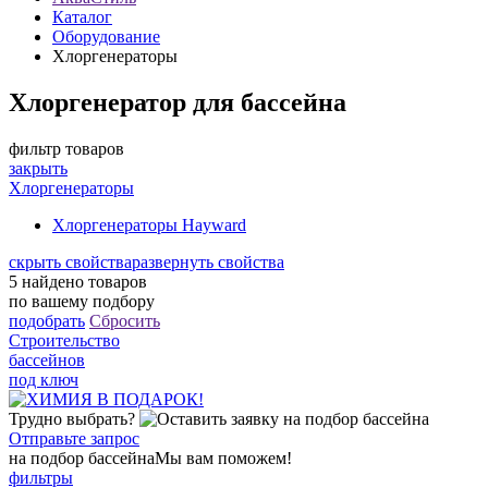
Каталог
Оборудование
Хлоргенераторы
Хлоргенератор для бассейна
фильтр товаров
закрыть
Хлоргенераторы
Хлоргенераторы Hayward
скрыть свойства
развернуть свойства
5
найдено товаров
по вашему подбору
подобрать
Сбросить
Строительство
бассейнов
под ключ
Трудно выбрать?
Отправьте запрос
на подбор бассейна
Мы вам поможем!
фильтры