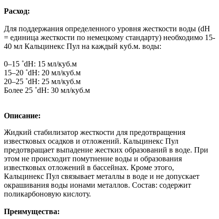
Расход:
Для поддержания определенного уровня жесткости воды (dН
= единица жесткости по немецкому стандарту) необходимо 15-
40 мл Кальцинекс Пул на каждый куб.м. воды:
0–15 ˚dН: 15 мл/куб.м
15–20 ˚dН: 20 мл/куб.м
20–25 ˚dН: 25 мл/куб.м
Более 25 ˚dН: 30 мл/куб.м
Описание:
Жидкий стабилизатор жесткости для предотвращения
известковых осадков и отложений. Кальцинекс Пул
предотвращает выпадение жестких образований в воде. При
этом не происходит помутнение воды и образования
известковых отложений в бассейнах. Кроме этого,
Кальцинекс Пул связывает металлы в воде и не допускает
окрашивания воды ионами металлов. Состав: содержит
поликарбоновую кислоту.
Преимущества: