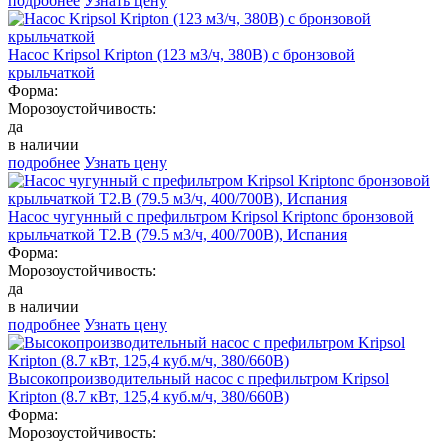
подробнее
Узнать цену
Насос Kripsol Kripton (123 м3/ч, 380В) с бронзовой
крыльчаткой
Форма:
Морозоустойчивость:
да
в наличии
подробнее
Узнать цену
Насос чугунный с префильтром Kripsol Kriptonс бронзовой
крыльчаткой Т2.В (79.5 м3/ч, 400/700В), Испания
Форма:
Морозоустойчивость:
да
в наличии
подробнее
Узнать цену
Высокопроизводительный насос с префильтром Kripsol
Kripton (8.7 кВт, 125,4 куб.м/ч, 380/660В)
Форма:
Морозоустойчивость: