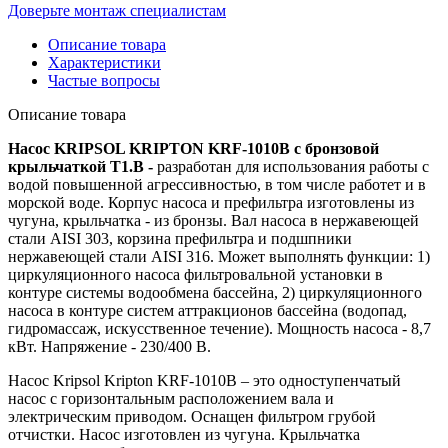
Доверьте монтаж специалистам
Описание товара
Характеристики
Частые вопросы
Описание товара
Насос K
RIPSOL K
RIPTON KRF-1010B с бронзовой
крыльчаткой Т1.В -
разработан для использования работы с
водой повышенной агрессивностью, в том числе работет и в
морской воде. Корпус насоса и префильтра изготовлены из
чугуна, крыльчатка - из бронзы. Вал насоса в нержавеющей
стали AISI 303, корзина префильтра и подшпники
нержавеющей стали AISI 316. Может выполнять функции: 1)
циркуляционного насоса фильтровальной установки в
контуре системы водообмена бассейна, 2) циркуляционного
насоса в контуре систем аттракционов бассейна (водопад,
гидромассаж, искусственное течение). Мощность насоса - 8,7
кВт. Напряжение - 230/400 В.
Насос Kripsol Kripton KRF-1010B – это одноступенчатый
насос с горизонтальным расположением вала и
электрическим приводом. Оснащен фильтром грубой
отчистки. Насос изготовлен из чугуна. Крыльчатка