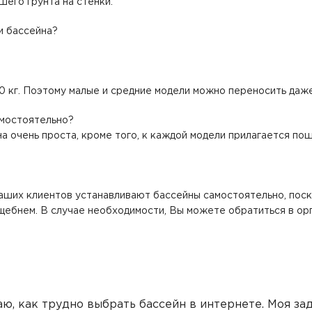
его грунта на стенки.
и бассейна?
500 кг. Поэтому малые и средние модели можно переносить даж
амостоятельно?
на очень проста, кроме того, к каждой модели прилагается по
ших клиентов устанавливают бассейны самостоятельно, поско
 щебнем. В случае необходимости, Вы можете обратиться в ор
ю, как трудно выбрать бассейн в интернете. Моя за