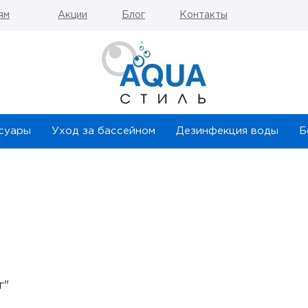
ям
Акции
Блог
Контакты
суары
Уход за бассейном
Дезинфекция воды
Б
г"