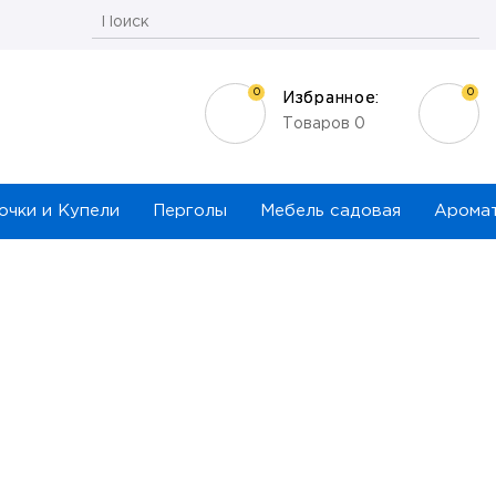
0
0
Избранное:
Товаров
0
очки и Купели
Перголы
Мебель садовая
Арома