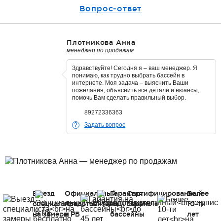
Вопрос-ответ
Плотникова Анна
менеджер по продажам
Здравствуйте! Сегодня я – ваш менеджер. Я
понимаю, как трудно выбрать бассейн в
интернете. Моя задача – выяснить Ваши
пожелания, объяснить все детали и нюансы,
помочь Вам сделать правильный выбор.
89272336363
Задать вопрос
Выезд
Официальный
Гарантия
Сертифицированный
Более
специалиста
представитель
на
сервис
10-ти
на замеры
в РБ
бассейны
лет