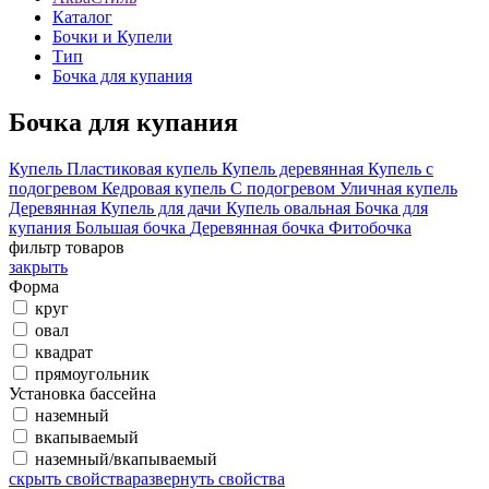
Каталог
Бочки и Купели
Тип
Бочка для купания
Бочка для купания
Купель
Пластиковая купель
Купель деревянная
Купель с
подогревом
Кедровая купель
С подогревом
Уличная купель
Деревянная
Купель для дачи
Купель овальная
Бочка для
купания
Большая бочка
Деревянная бочка
Фитобочка
фильтр товаров
закрыть
Форма
круг
овал
квадрат
прямоугольник
Установка бассейна
наземный
вкапываемый
наземный/вкапываемый
скрыть свойства
развернуть свойства