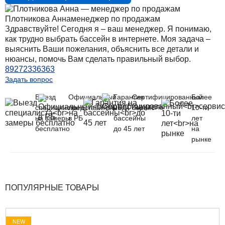
Плотникова Анна
менеджер по продажам
Здравствуйте! Сегодня я – ваш менеджер. Я понимаю,
как трудно выбрать бассейн в интернете. Моя задача –
выяснить Ваши пожелания, объяснить все детали и
нюансы, помочь Вам сделать правильный выбор.
89272336363
Задать вопрос
Выезд
Официальный
Гарантия
Сертифицированный
Более
специалиста
представитель
на
сервис
10-ти
на замеры
в РБ
бассейны
лет
бесплатно
до 45 лет
на
рынке
ПОПУЛЯРНЫЕ ТОВАРЫ
NEW